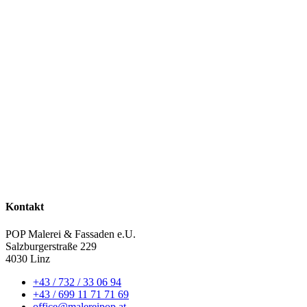
Kontakt
POP Malerei & Fassaden e.U.
Salzburgerstraße 229
4030 Linz
+43 / 732 / 33 06 94
+43 / 699 11 71 71 69
office@malereipop.at